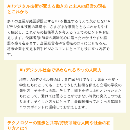
AI/デジタル技術が変える働き方と未来の経営の現在
とこれから
多くの企業が経営課題とするDXを推進するうえで欠かせないA
I/デジタル技術の基礎を、さまざまな事例とともにわかりやす
く解説し、これからの技術導入を考えるうえでのヒントをお伝
えします。受講者/参加者の興味関心に沿ったわかりやすい話
題を盛り込みます。企業経営者や管理職の方々にはもちろん、
将来企業を支える若手ビジネスマンにとっても役に立つ内容で
す。
AI/デジタル社会で求められる５つの人間力
現在、AI/デジタル技術は，専門家だけでなく，児童・生徒・
学生たちにとっても、またそうした技術を伝える立場の学校の
先生方、子を持つ両親、そして、部下を持つ上司といった人た
ちにとって、避けては通ることができない時代に突入しつつあ
ります。そうした方々にとって、最低限知っておくべき知識を
５つのポイントに凝縮してお伝えします。
テクノロジーの進歩と共存/持続可能な人間や社会の在
り方とは？