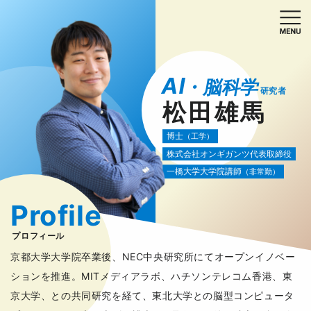
AI
・脳科学
研究者
松田雄馬
博士
（工学）
株式会社オンギガンツ代表取締役
一橋大学大学院講師
（非常勤）
Profile
プロフィール
京都大学大学院卒業後、NEC中央研究所にてオープンイノベー
ションを推進。MITメディアラボ、ハチソンテレコム香港、東
京大学、との共同研究を経て、東北大学との脳型コンピュータ