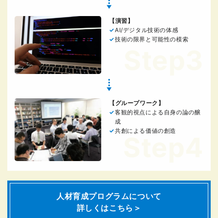
【演習】
AI/デジタル技術の体感
技術の限界と可能性の模索
Step3
【グループワーク】
客観的視点による自身の論の醸
成
共創による価値の創造
Step4
人材育成プログラムについて
詳しくはこちら＞