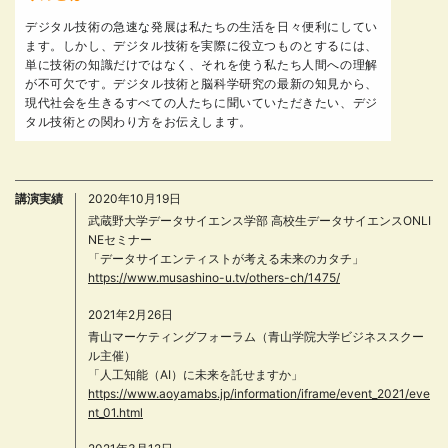
デジタル技術の急速な発展は私たちの生活を日々便利にしてい
ます。しかし、デジタル技術を実際に役立つものとするには、
単に技術の知識だけではなく、それを使う私たち人間への理解
が不可欠です。デジタル技術と脳科学研究の最新の知見から、
現代社会を生きるすべての人たちに聞いていただきたい、デジ
タル技術との関わり方をお伝えします。
講演実績
2020年10月19日
武蔵野大学データサイエンス学部 高校生データサイエンスONLI
NEセミナー
「データサイエンティストが考える未来のカタチ」
https://www.musashino-u.tv/others-ch/1475/
2021年2月26日
青山マーケティングフォーラム（青山学院大学ビジネススクー
ル主催）
「人工知能（AI）に未来を託せますか」
https://www.aoyamabs.jp/information/iframe/event_2021/eve
nt_01.html