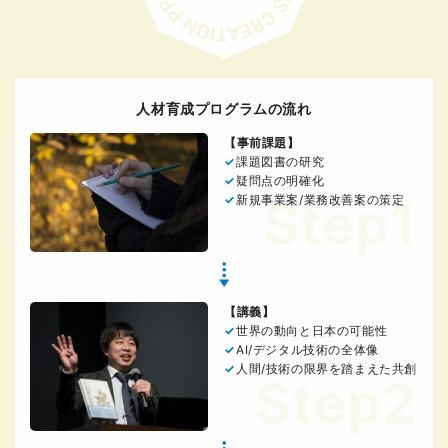
人材育成プログラムの流れ
【事前課題】
課題図書の研究
疑問点の明確化
Step1
新規事業案/業務改善案の策定
【講義】
世界の動向と日本の可能性
AI/デジタル技術の全体像
人間/技術の限界を踏まえた共創
Step2