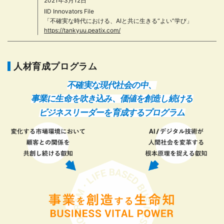
2021年3月12日
IID Innovators File
「不確実な時代における、AIと共に生きる“よい”学び」
https://tankyuu.peatix.com/
人材育成プログラム
不確実な現代社会の中、
事業に生命を吹き込み、価値を創造し続ける
ビジネスリーダーを育成するプログラム