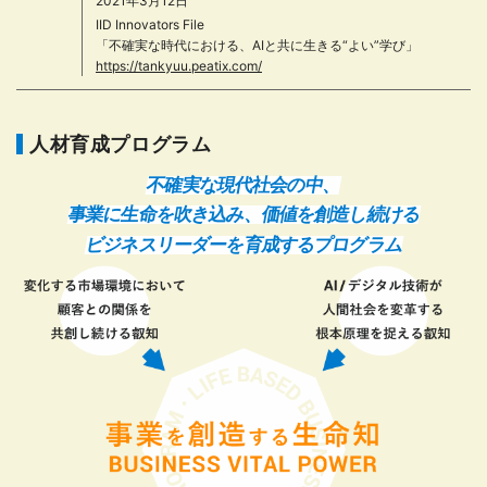
2021年3月12日
IID Innovators File
「不確実な時代における、AIと共に生きる“よい”学び」
https://tankyuu.peatix.com/
人材育成プログラム
不確実な現代社会の中、
事業に生命を吹き込み、価値を創造し続ける
ビジネスリーダーを育成するプログラム