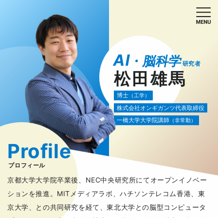
AI
・脳科学
研究者
松田雄馬
博士
（工学）
株式会社オンギガンツ代表取締役
一橋大学大学院講師
（非常勤）
Profile
プロフィール
京都大学大学院卒業後、NEC中央研究所にてオープンイノベー
ションを推進。MITメディアラボ、ハチソンテレコム香港、東
京大学、との共同研究を経て、東北大学との脳型コンピュータ