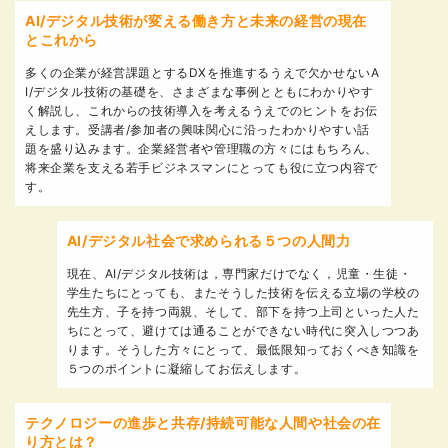
AI/デジタル技術が変える働き方と未来の経営の現在
とこれから
多くの企業が経営課題とするDXを推進するうえで欠かせないA
I/デジタル技術の基礎を、さまざまな事例とともにわかりやす
く解説し、これからの技術導入を考えるうえでのヒントをお伝
えします。受講者/参加者の興味関心に沿ったわかりやすい話
題を盛り込みます。企業経営者や管理職の方々にはもちろん、
将来企業を支える若手ビジネスマンにとっても役に立つ内容で
す。
AI/デジタル社会で求められる５つの人間力
現在、AI/デジタル技術は，専門家だけでなく，児童・生徒・
学生たちにとっても、またそうした技術を伝える立場の学校の
先生方、子を持つ両親、そして、部下を持つ上司といった人た
ちにとって、避けては通ることができない時代に突入しつつあ
ります。そうした方々にとって、最低限知っておくべき知識を
５つのポイントに凝縮してお伝えします。
テクノロジーの進歩と共存/持続可能な人間や社会の在
り方とは？