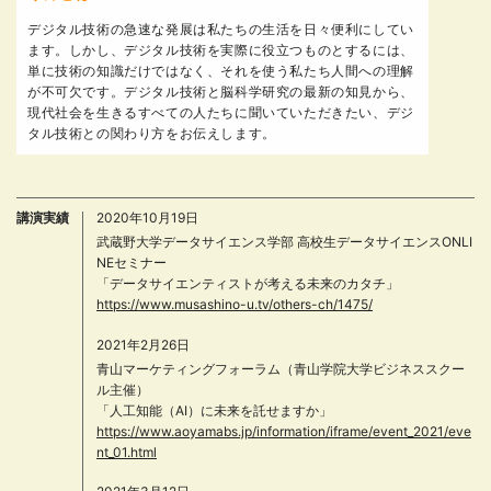
デジタル技術の急速な発展は私たちの生活を日々便利にしてい
ます。しかし、デジタル技術を実際に役立つものとするには、
単に技術の知識だけではなく、それを使う私たち人間への理解
が不可欠です。デジタル技術と脳科学研究の最新の知見から、
現代社会を生きるすべての人たちに聞いていただきたい、デジ
タル技術との関わり方をお伝えします。
講演実績
2020年10月19日
武蔵野大学データサイエンス学部 高校生データサイエンスONLI
NEセミナー
「データサイエンティストが考える未来のカタチ」
https://www.musashino-u.tv/others-ch/1475/
2021年2月26日
青山マーケティングフォーラム（青山学院大学ビジネススクー
ル主催）
「人工知能（AI）に未来を託せますか」
https://www.aoyamabs.jp/information/iframe/event_2021/eve
nt_01.html