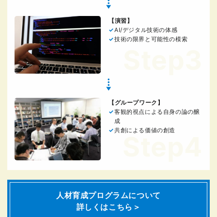
【演習】
AI/デジタル技術の体感
技術の限界と可能性の模索
Step3
【グループワーク】
客観的視点による自身の論の醸
成
共創による価値の創造
Step4
人材育成プログラムについて
詳しくはこちら＞