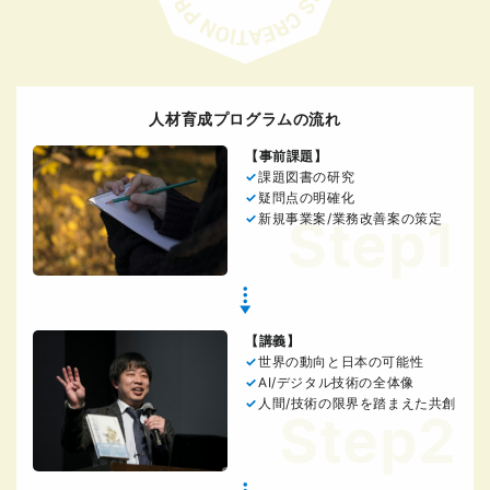
人材育成プログラムの流れ
【事前課題】
課題図書の研究
疑問点の明確化
Step1
新規事業案/業務改善案の策定
【講義】
世界の動向と日本の可能性
AI/デジタル技術の全体像
人間/技術の限界を踏まえた共創
Step2