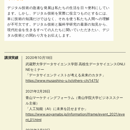
デジタル技術の急速な発展は私たちの生活を日々便利にしてい
ます。しかし、デジタル技術を実際に役立つものとするには、
単に技術の知識だけではなく、それを使う私たち人間への理解
が不可欠です。デジタル技術と脳科学研究の最新の知見から、
現代社会を生きるすべての人たちに聞いていただきたい、デジ
タル技術との関わり方をお伝えします。
講演実績
2020年10月19日
武蔵野大学データサイエンス学部 高校生データサイエンスONLI
NEセミナー
「データサイエンティストが考える未来のカタチ」
https://www.musashino-u.tv/others-ch/1475/
2021年2月26日
青山マーケティングフォーラム（青山学院大学ビジネススクー
ル主催）
「人工知能（AI）に未来を託せますか」
https://www.aoyamabs.jp/information/iframe/event_2021/eve
nt_01.html