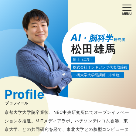
AI
・脳科学
研究者
松田雄馬
博士
（工学）
株式会社オンギガンツ代表取締役
一橋大学大学院講師
（非常勤）
Profile
プロフィール
京都大学大学院卒業後、NEC中央研究所にてオープンイノベー
ションを推進。MITメディアラボ、ハチソンテレコム香港、東
京大学、との共同研究を経て、東北大学との脳型コンピュータ