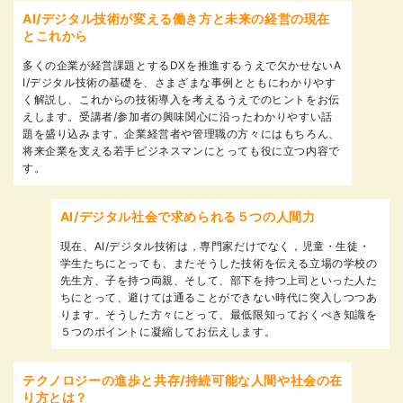
AI/デジタル技術が変える働き方と未来の経営の現在
とこれから
多くの企業が経営課題とするDXを推進するうえで欠かせないA
I/デジタル技術の基礎を、さまざまな事例とともにわかりやす
く解説し、これからの技術導入を考えるうえでのヒントをお伝
えします。受講者/参加者の興味関心に沿ったわかりやすい話
題を盛り込みます。企業経営者や管理職の方々にはもちろん、
将来企業を支える若手ビジネスマンにとっても役に立つ内容で
す。
AI/デジタル社会で求められる５つの人間力
現在、AI/デジタル技術は，専門家だけでなく，児童・生徒・
学生たちにとっても、またそうした技術を伝える立場の学校の
先生方、子を持つ両親、そして、部下を持つ上司といった人た
ちにとって、避けては通ることができない時代に突入しつつあ
ります。そうした方々にとって、最低限知っておくべき知識を
５つのポイントに凝縮してお伝えします。
テクノロジーの進歩と共存/持続可能な人間や社会の在
り方とは？