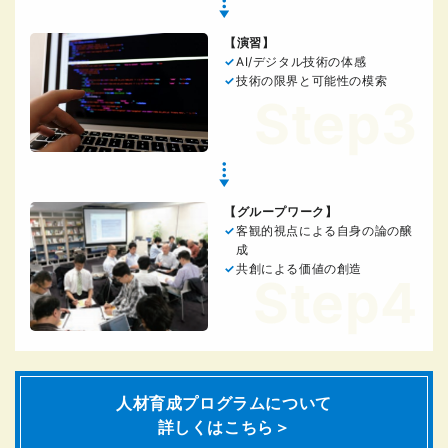
【演習】
AI/デジタル技術の体感
技術の限界と可能性の模索
Step3
【グループワーク】
客観的視点による自身の論の醸
成
共創による価値の創造
Step4
人材育成プログラムについて
詳しくはこちら＞