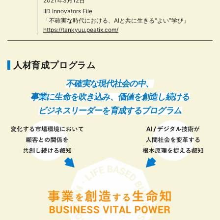
2021年3月12日
IID Innovators File
「不確実な時代における、AIと共に生きる“よい”学び」
https://tankyuu.peatix.com/
人材育成プログラム
不確実な現代社会の中、
事業に生命を吹き込み、価値を創造し続ける
ビジネスリーダーを育成するプログラム