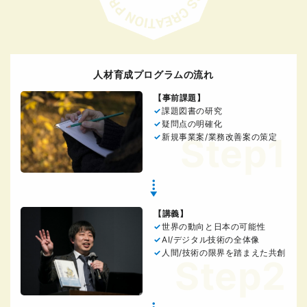
人材育成プログラムの流れ
【事前課題】
課題図書の研究
疑問点の明確化
Step1
新規事業案/業務改善案の策定
【講義】
世界の動向と日本の可能性
AI/デジタル技術の全体像
人間/技術の限界を踏まえた共創
Step2