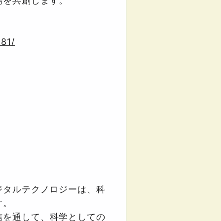
場を共創します。
981/
ジタルテクノロジーは、科
す。
信を通して、科学としての