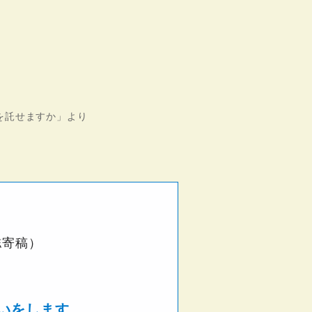
を託せますか」より
誌寄稿）
、
いをします