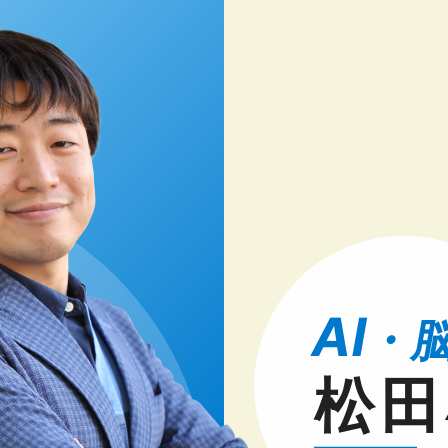
AI
・
松田