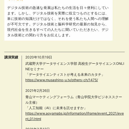
デジタル技術の急速な発展は私たちの生活を日々便利にしてい
ます。しかし、デジタル技術を実際に役立つものとするには、
単に技術の知識だけではなく、それを使う私たち人間への理解
が不可欠です。デジタル技術と脳科学研究の最新の知見から、
現代社会を生きるすべての人たちに聞いていただきたい、デジ
タル技術との関わり方をお伝えします。
講演実績
2020年10月19日
武蔵野大学データサイエンス学部 高校生データサイエンスONLI
NEセミナー
「データサイエンティストが考える未来のカタチ」
https://www.musashino-u.tv/others-ch/1475/
2021年2月26日
青山マーケティングフォーラム（青山学院大学ビジネススクー
ル主催）
「人工知能（AI）に未来を託せますか」
https://www.aoyamabs.jp/information/iframe/event_2021/eve
nt_01.html