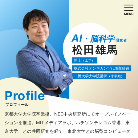
AI
・脳科学
研究者
松田雄馬
博士
（工学）
株式会社オンギガンツ代表取締役
一橋大学大学院講師
（非常勤）
Profile
プロフィール
京都大学大学院卒業後、NEC中央研究所にてオープンイノベー
ションを推進。MITメディアラボ、ハチソンテレコム香港、東
京大学、との共同研究を経て、東北大学との脳型コンピュータ