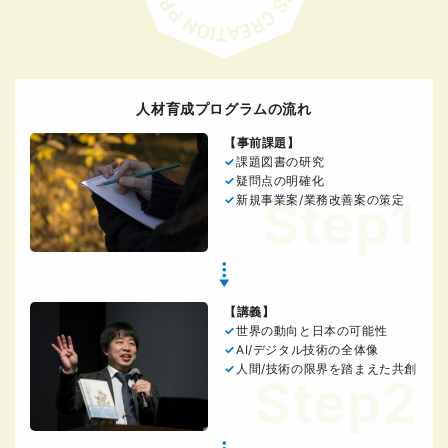
人材育成プログラムの流れ
【事前課題】
課題図書の研究
疑問点の明確化
Step1
新規事業案/業務改善案の策定
【講義】
世界の動向と日本の可能性
AI/デジタル技術の全体像
人間/技術の限界を踏まえた共創
Step2