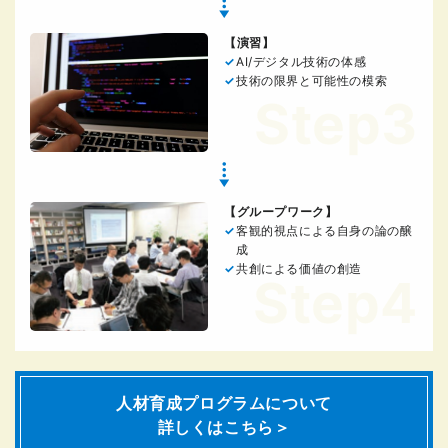
【演習】
AI/デジタル技術の体感
技術の限界と可能性の模索
Step3
【グループワーク】
客観的視点による自身の論の醸
成
共創による価値の創造
Step4
人材育成プログラムについて
詳しくはこちら＞