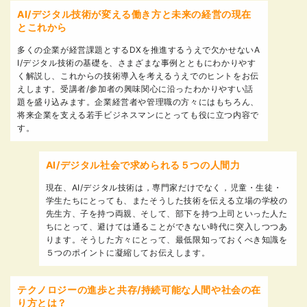
AI/デジタル技術が変える働き方と未来の経営の現在
とこれから
多くの企業が経営課題とするDXを推進するうえで欠かせないA
I/デジタル技術の基礎を、さまざまな事例とともにわかりやす
く解説し、これからの技術導入を考えるうえでのヒントをお伝
えします。受講者/参加者の興味関心に沿ったわかりやすい話
題を盛り込みます。企業経営者や管理職の方々にはもちろん、
将来企業を支える若手ビジネスマンにとっても役に立つ内容で
す。
AI/デジタル社会で求められる５つの人間力
現在、AI/デジタル技術は，専門家だけでなく，児童・生徒・
学生たちにとっても、またそうした技術を伝える立場の学校の
先生方、子を持つ両親、そして、部下を持つ上司といった人た
ちにとって、避けては通ることができない時代に突入しつつあ
ります。そうした方々にとって、最低限知っておくべき知識を
５つのポイントに凝縮してお伝えします。
テクノロジーの進歩と共存/持続可能な人間や社会の在
り方とは？