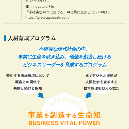
2021年3月12日
IID Innovators File
「不確実な時代における、AIと共に生きる“よい”学び」
https://tankyuu.peatix.com/
人材育成プログラム
不確実な現代社会の中、
事業に生命を吹き込み、価値を創造し続ける
ビジネスリーダーを育成するプログラム